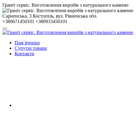
Гранiт сервiс. Виготовлення виробів з натурального каменю
Сарненська, 3
Костопiль, вул. Рiвненська обл.
+380671450101
+380933450101
Пам`ятники
Супутні товари
Контакти