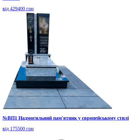
від 429400 грн
№ВП1 Надмогильний пам'ятник у європейському стилі
від 175500 грн