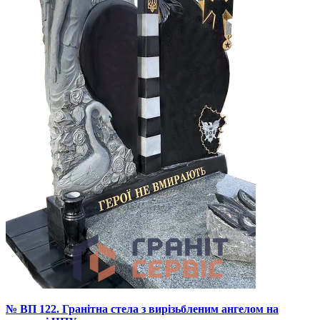
№ ВП 122. Гранітна стела з вирізьбленим ангелом на