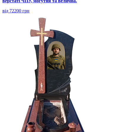
верстаті ЧПУ, могутня та велична.
від 72200 грн