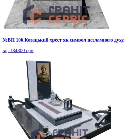
№ВП 106.Козацький хрест як символ незламного духу.
від 184800 грн