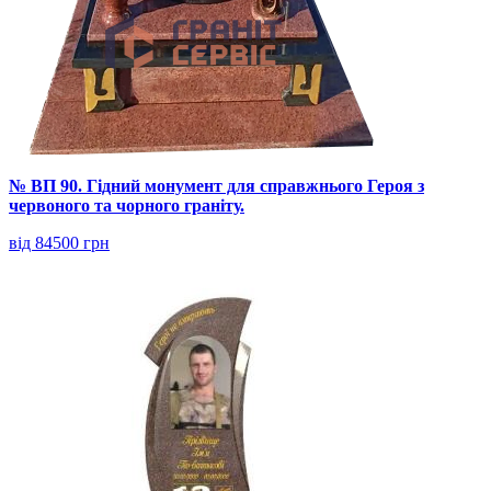
№ ВП 90. Гідний монумент для справжнього Героя з
червоного та чорного граніту.
від 84500 грн