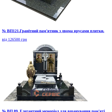
№ ВП121.Гранітний пам'ятник з двома ярусами плитки.
від 126500 грн
№ ВП 89. Елегантний меморіал для вшанування пам'яті