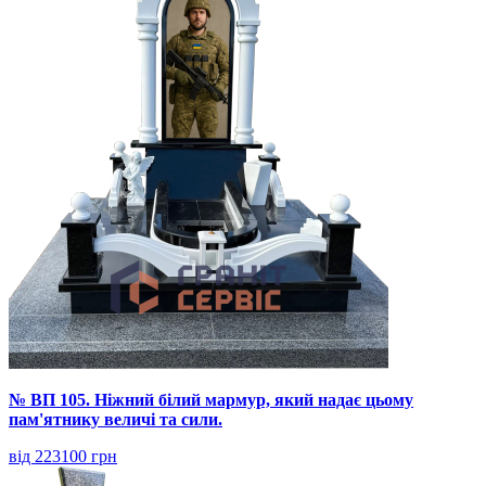
№ ВП 105. Ніжний білий мармур, який надає цьому
пам'ятнику величі та сили.
від 223100 грн