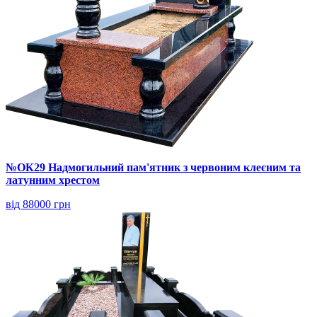
№ОК29 Надмогильний пам'ятник з червоним клеєним та
латунним хрестом
від 88000 грн