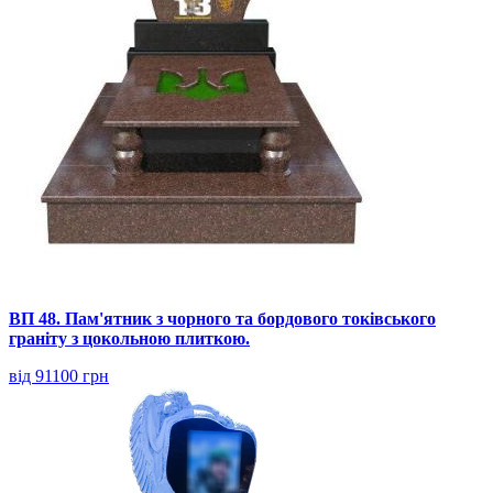
ВП 48. Пам'ятник з чорного та бордового токівського
граніту з цокольною плиткою.
від 91100 грн