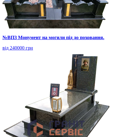
№ВП3 Монумент на могили під до поховання.
від 240000 грн