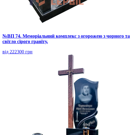
№ВП 74. Меморіальний комплекс з огорожею з чорного та
світло сірого граніту.
від 222300 грн