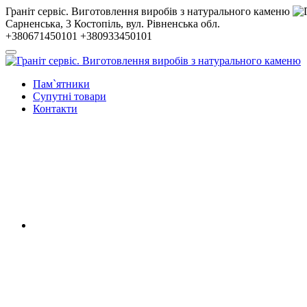
Гранiт сервiс. Виготовлення виробів з натурального каменю
Сарненська, 3
Костопiль, вул. Рiвненська обл.
+380671450101
+380933450101
Пам`ятники
Супутні товари
Контакти