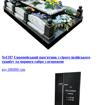
№ЄП7 Європейський пам'ятник з сірого індійського
граніту та чорного габро з огорожею
від 286900 грн