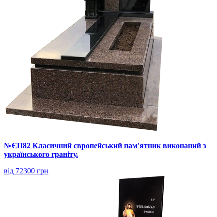
№ЄП82 Класичний європейський пам'ятник виконаний з
українського граніту.
від 72300 грн