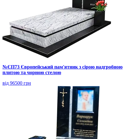
№ЄП73 Європейський пам'ятник з сірою надгробною
плитою та чорною стелою
від 96500 грн