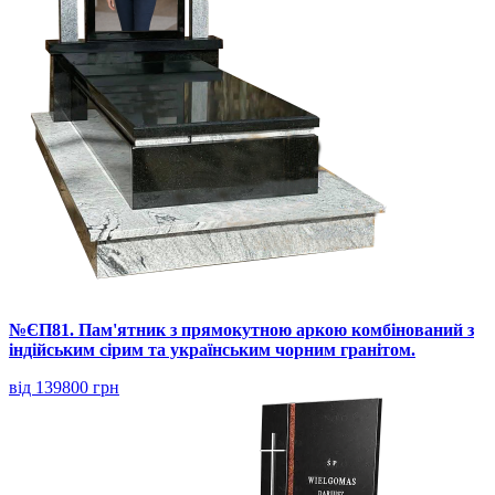
№ЄП81. Пам'ятник з прямокутною аркою комбінований з
індійським сірим та українським чорним гранітом.
від 139800 грн