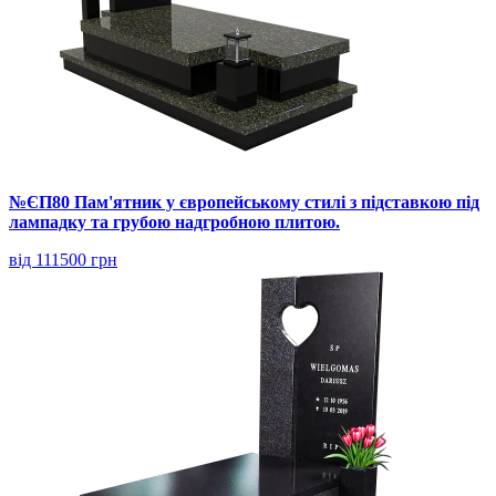
№ЄП80 Пам'ятник у європейському стилі з підставкою під
лампадку та грубою надгробною плитою.
від 111500 грн