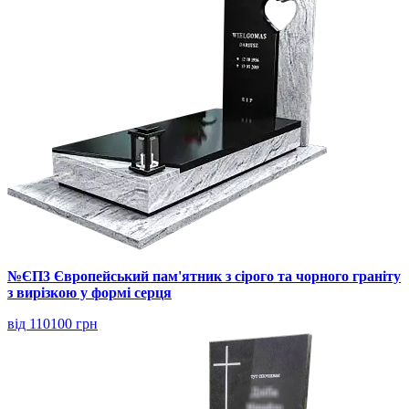
№ЄП3 Європейський пам'ятник з сірого та чорного граніту
з вирізкою у формі серця
від 110100 грн