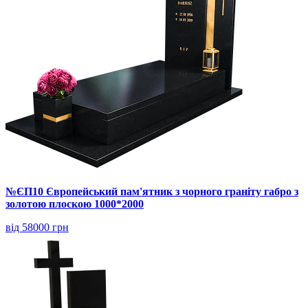
№ЄП10 Європейський пам'ятник з чорного граніту габро з
золотою плоскою 1000*2000
від 58000 грн