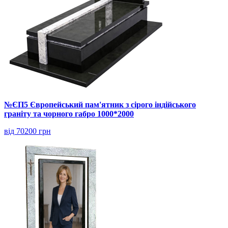
№ЄП5 Європейський пам'ятник з сірого індійського
граніту та чорного габро 1000*2000
від 70200 грн