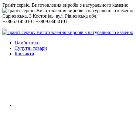
Гранiт сервiс. Виготовлення виробів з натурального каменю
Сарненська, 3
Костопiль, вул. Рiвненська обл.
+380671450101
+380933450101
Пам`ятники
Супутні товари
Контакти