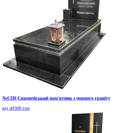
№ЄП9 Європейський пам'ятник з чорного граніту
від 49300 грн