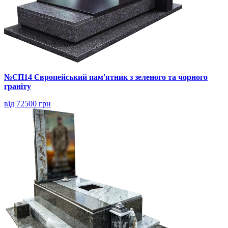
№ЄП14 Європейський пам'ятник з зеленого та чорного
граніту
від 72500 грн