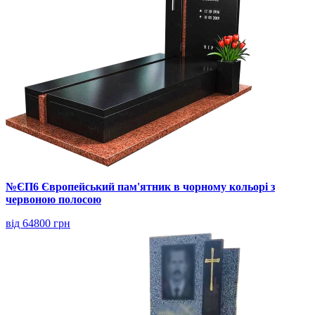
№ЄП6 Європейський пам'ятник в чорному кольорі з
червоною полосою
від 64800 грн