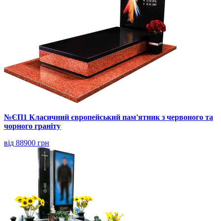
№ЄП1 Класичний європейський пам'ятник з червоного та
чорного граніту
від 88900 грн