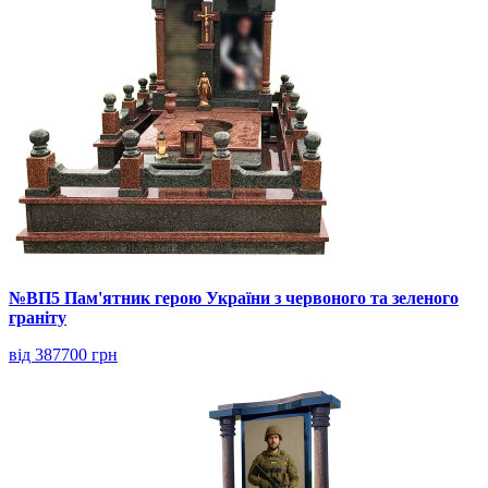
№ВП5 Пам'ятник герою України з червоного та зеленого
граніту
від 387700 грн