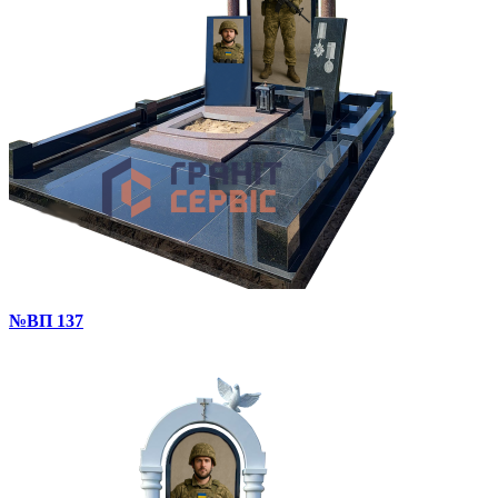
№ВП 137