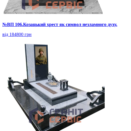
№ВП 106.Козацький хрест як символ незламного духу.
від 184800 грн