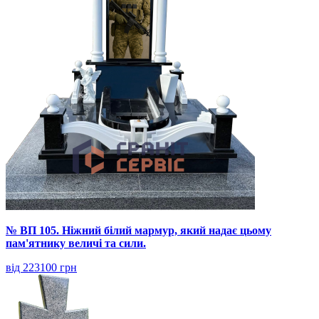
№ ВП 105. Ніжний білий мармур, який надає цьому
пам'ятнику величі та сили.
від 223100 грн