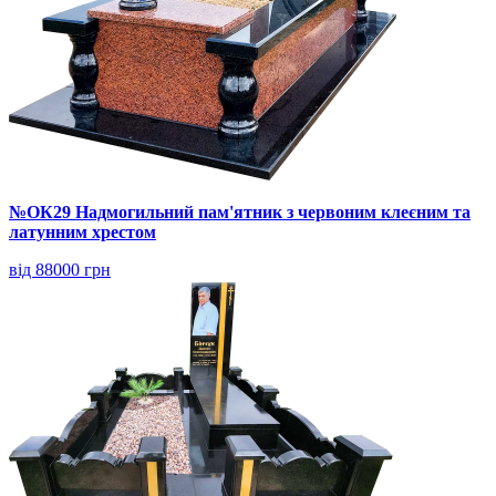
№ОК29 Надмогильний пам'ятник з червоним клеєним та
латунним хрестом
від 88000 грн