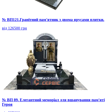
№ ВП121.Гранітний пам'ятник з двома ярусами плитки.
від 126500 грн
№ ВП 89. Елегантний меморіал для вшанування пам'яті
Героя