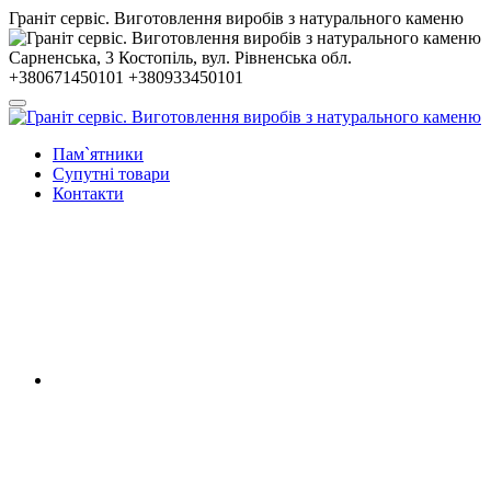
Гранiт сервiс. Виготовлення виробів з натурального каменю
Сарненська, 3
Костопiль, вул. Рiвненська обл.
+380671450101
+380933450101
Пам`ятники
Супутні товари
Контакти