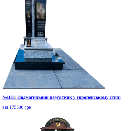
№ВП1 Надмогильний пам'ятник у європейському стилі
від 175500 грн