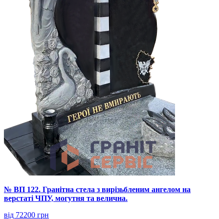
№ ВП 122. Гранітна стела з вирізьбленим ангелом на
верстаті ЧПУ, могутня та велична.
від 72200 грн