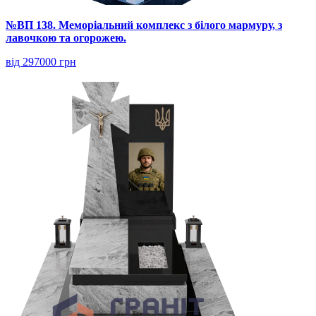
№ВП 138. Меморіальний комплекс з білого мармуру, з
лавочкою та огорожею.
від 297000 грн