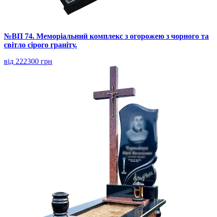
№ВП 74. Меморіальний комплекс з огорожею з чорного та
світло сірого граніту.
від 222300 грн