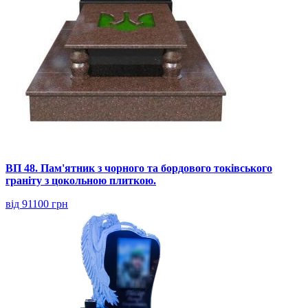
ВП 48. Пам'ятник з чорного та бордового токівського
граніту з цокольною плиткою.
від 91100 грн