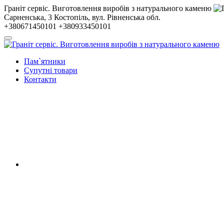
Гранiт сервiс. Виготовлення виробів з натурального каменю
Сарненська, 3
Костопiль, вул. Рiвненська обл.
+380671450101
+380933450101
Пам`ятники
Супутні товари
Контакти