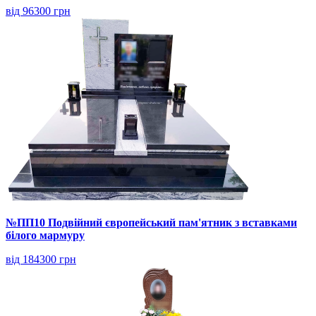
від 96300 грн
№ПП10 Подвійний європейський пам'ятник з вставками
білого мармуру
від 184300 грн