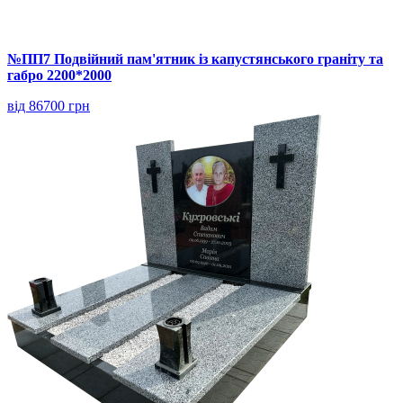
№ПП7 Подвійний пам'ятник із капустянського граніту та
габро 2200*2000
від 86700 грн