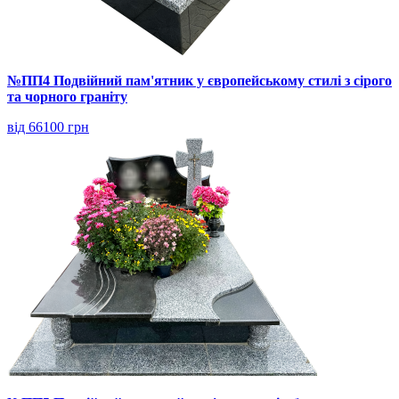
№ПП4 Подвійний пам'ятник у європейському стилі з сірого
та чорного граніту
від 66100 грн