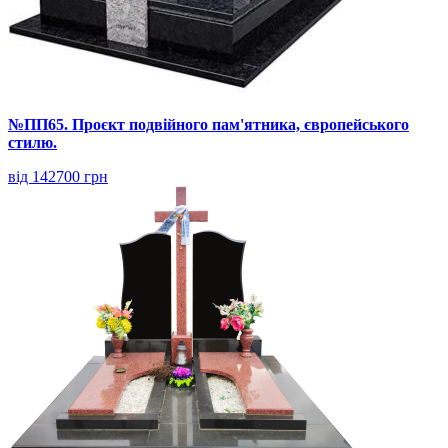
№ПП65. Проєкт подвійного пам'ятника, європейського
стилю.
від 142700 грн