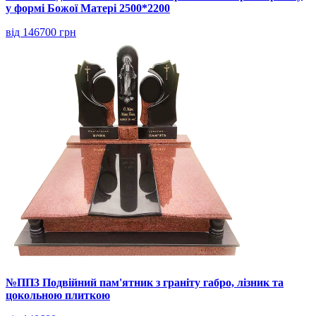
у формі Божої Матері 2500*2200
від 146700 грн
№ПП3 Подвійний пам'ятник з граніту габро, лізник та
цокольною плиткою