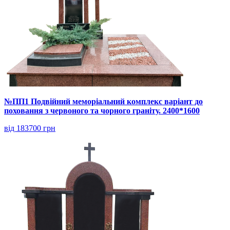
№ПП1 Подвійний меморіальний комплекс варіант до
поховання з червоного та чорного граніту. 2400*1600
від 183700 грн