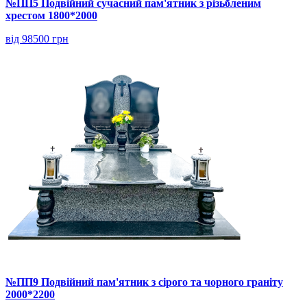
№ПП5 Подвійний сучасний пам'ятник з різьбленим
хрестом 1800*2000
від 98500 грн
№ПП9 Подвійний пам'ятник з сірого та чорного граніту
2000*2200