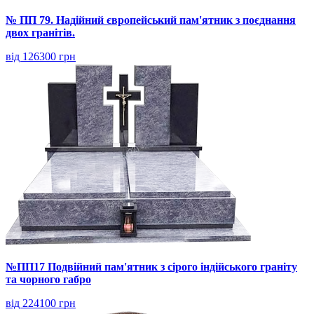
№ ПП 79. Надійний європейський пам'ятник з поєднання
двох гранітів.
від 126300 грн
№ПП17 Подвійний пам'ятник з сірого індійського граніту
та чорного габро
від 224100 грн