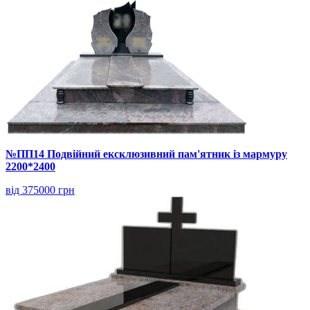
№ПП14 Подвійний ексклюзивний пам'ятник із мармуру
2200*2400
від 375000 грн