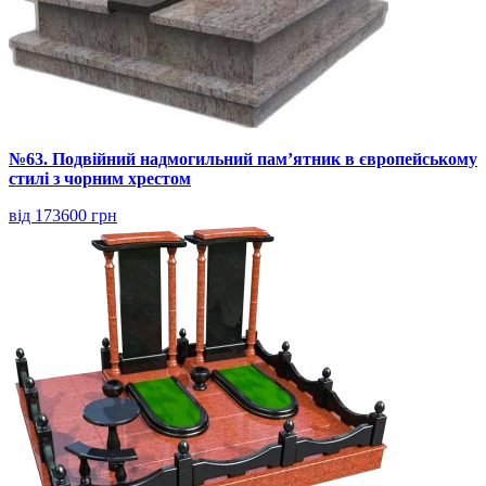
№63. Подвійний надмогильний пам’ятник в європейському
стилі з чорним хрестом
від 173600 грн