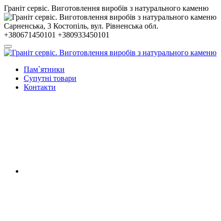
Гранiт сервiс. Виготовлення виробів з натурального каменю
Сарненська, 3
Костопiль, вул. Рiвненська обл.
+380671450101
+380933450101
Пам`ятники
Супутні товари
Контакти