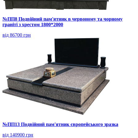
№ПП8 Подвійний пам'ятник в червоному та чорному
граніті з хрестом 1800*2000
від 86700 грн
№ПП13 Подвійний пам'ятник європейського зразка
від 140900 грн