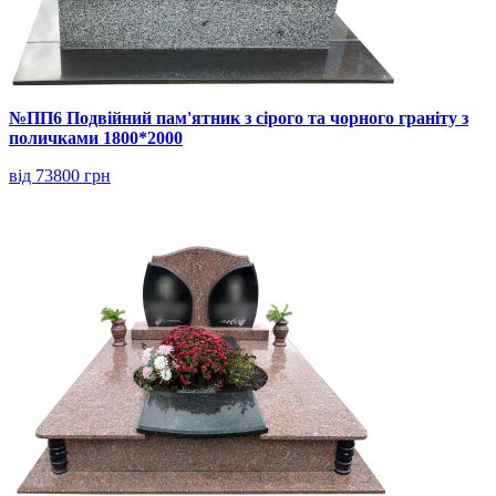
№ПП6 Подвійний пам'ятник з сірого та чорного граніту з
поличками 1800*2000
від 73800 грн