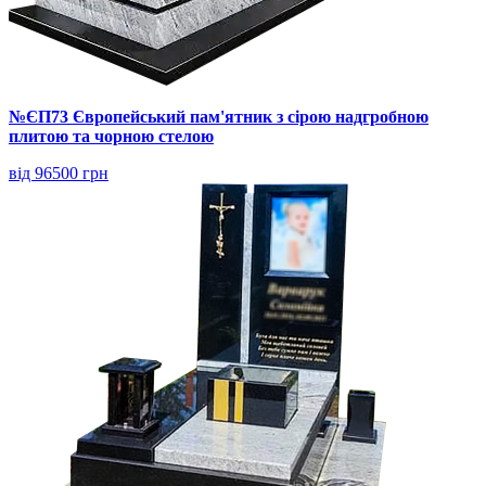
№ЄП73 Європейський пам'ятник з сірою надгробною
плитою та чорною стелою
від 96500 грн