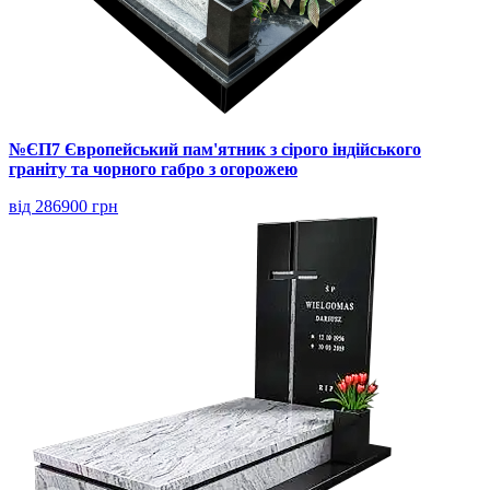
№ЄП7 Європейський пам'ятник з сірого індійського
граніту та чорного габро з огорожею
від 286900 грн