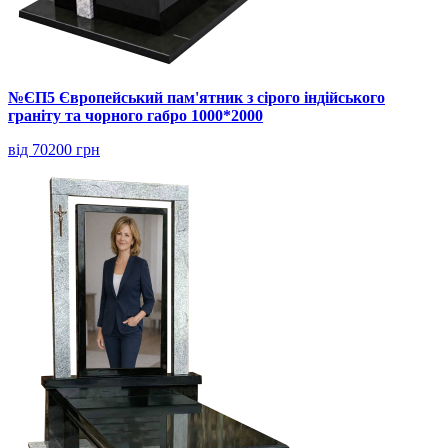
№ЄП5 Європейський пам'ятник з сірого індійського
граніту та чорного габро 1000*2000
від 70200 грн