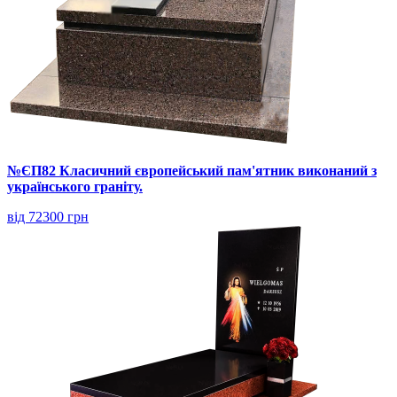
№ЄП82 Класичний європейський пам'ятник виконаний з
українського граніту.
від 72300 грн