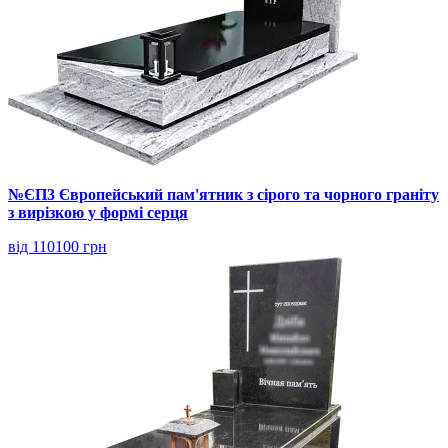
№ЄП3 Європейський пам'ятник з сірого та чорного граніту
з вирізкою у формі серця
від 110100 грн