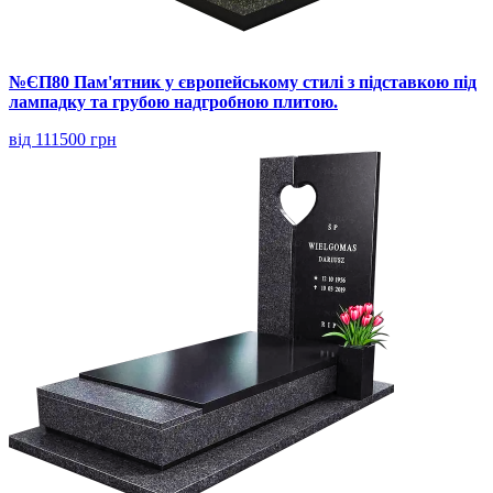
№ЄП80 Пам'ятник у європейському стилі з підставкою під
лампадку та грубою надгробною плитою.
від 111500 грн