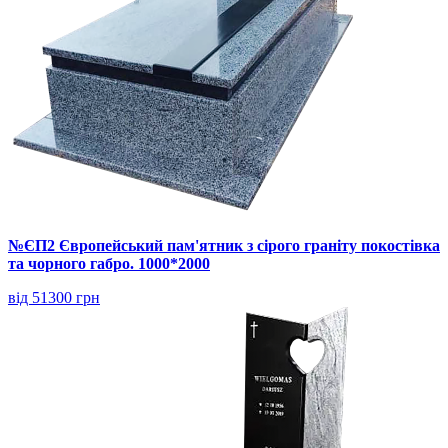
№ЄП2 Європейський пам'ятник з сірого граніту покостівка
та чорного габро. 1000*2000
від 51300 грн