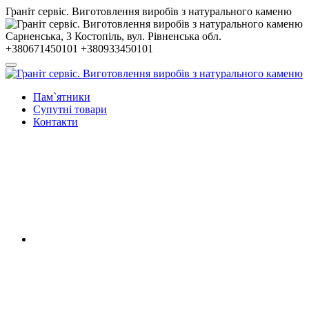
Гранiт сервiс. Виготовлення виробів з натурального каменю
Сарненська, 3
Костопiль, вул. Рiвненська обл.
+380671450101
+380933450101
Пам`ятники
Супутні товари
Контакти