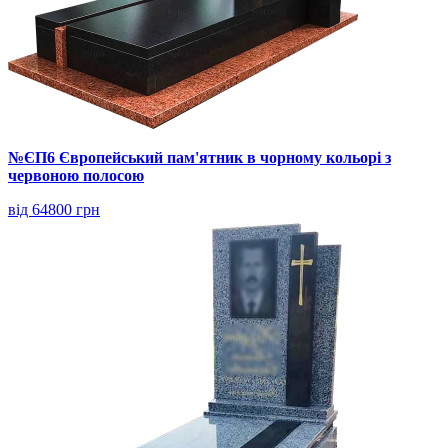
№ЄП6 Європейський пам'ятник в чорному кольорі з
червоною полосою
від 64800 грн