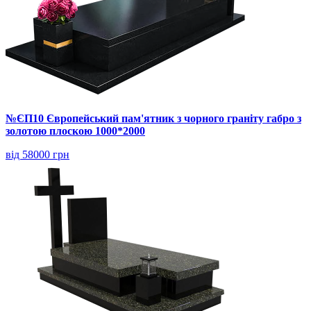
№ЄП10 Європейський пам'ятник з чорного граніту габро з
золотою плоскою 1000*2000
від 58000 грн