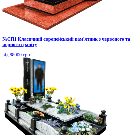
№ЄП1 Класичний європейський пам'ятник з червоного та
чорного граніту
від 88900 грн