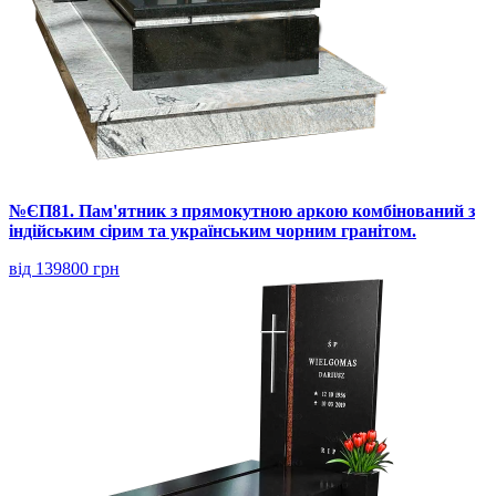
№ЄП81. Пам'ятник з прямокутною аркою комбінований з
індійським сірим та українським чорним гранітом.
від 139800 грн