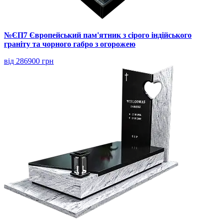
№ЄП7 Європейський пам'ятник з сірого індійського
граніту та чорного габро з огорожею
від 286900 грн