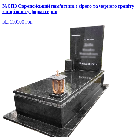
№ЄП3 Європейський пам'ятник з сірого та чорного граніту
з вирізкою у формі серця
від 110100 грн