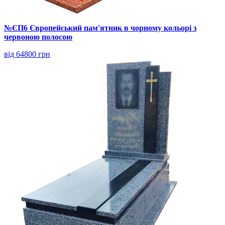
№ЄП6 Європейський пам'ятник в чорному кольорі з
червоною полосою
від 64800 грн