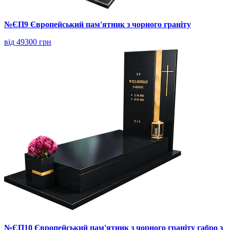
№ЄП9 Європейський пам'ятник з чорного граніту
від 49300 грн
№ЄП10 Європейський пам'ятник з чорного граніту габро з