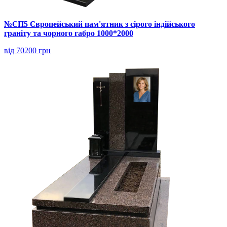
№ЄП5 Європейський пам'ятник з сірого індійського
граніту та чорного габро 1000*2000
від 70200 грн