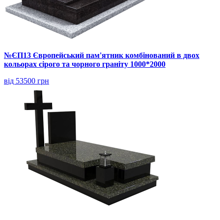
№ЄП13 Європейський пам'ятник комбінований в двох
кольорах сірого та чорного граніту 1000*2000
від 53500 грн