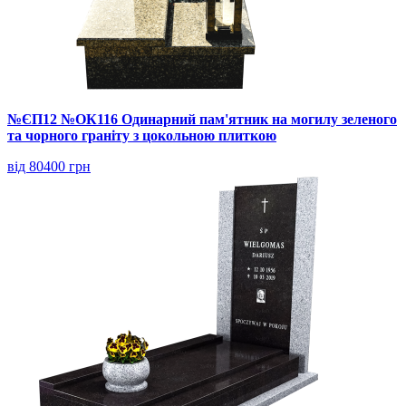
№ЄП12 №ОК116 Одинарний пам'ятник на могилу зеленого
та чорного граніту з цокольною плиткою
від 80400 грн