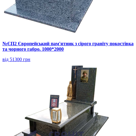
№ЄП2 Європейський пам'ятник з сірого граніту покостівка
та чорного габро. 1000*2000
від 51300 грн