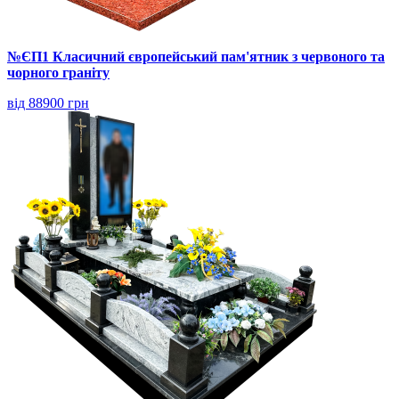
№ЄП1 Класичний європейський пам'ятник з червоного та
чорного граніту
від 88900 грн