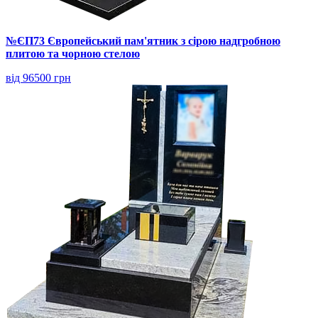
№ЄП73 Європейський пам'ятник з сірою надгробною
плитою та чорною стелою
від 96500 грн