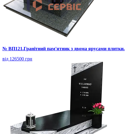
№ ВП121.Гранітний пам'ятник з двома ярусами плитки.
від 126500 грн