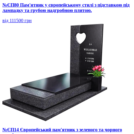
№ЄП80 Пам'ятник у європейському стилі з підставкою під
лампадку та грубою надгробною плитою.
від 111500 грн
№ЄП14 Європейський пам'ятник з зеленого та чорного