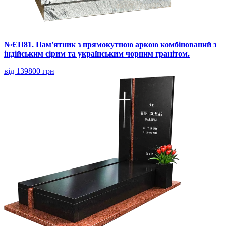
№ЄП81. Пам'ятник з прямокутною аркою комбінований з
індійським сірим та українським чорним гранітом.
від 139800 грн