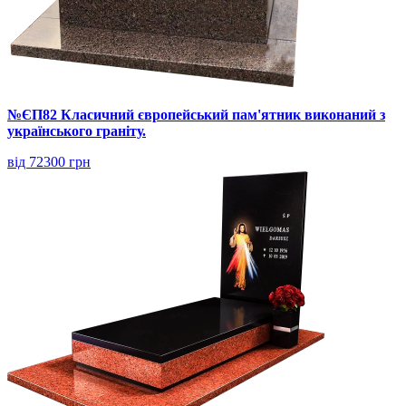
№ЄП82 Класичний європейський пам'ятник виконаний з
українського граніту.
від 72300 грн