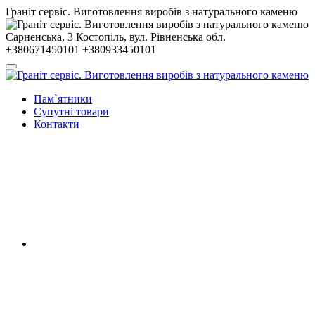
Гранiт сервiс. Виготовлення виробів з натурального каменю
Сарненська, 3
Костопiль, вул. Рiвненська обл.
+380671450101
+380933450101
Пам`ятники
Супутні товари
Контакти