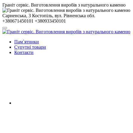
Гранiт сервiс. Виготовлення виробів з натурального каменю
Сарненська, 3
Костопiль, вул. Рiвненська обл.
+380671450101
+380933450101
Пам`ятники
Супутні товари
Контакти