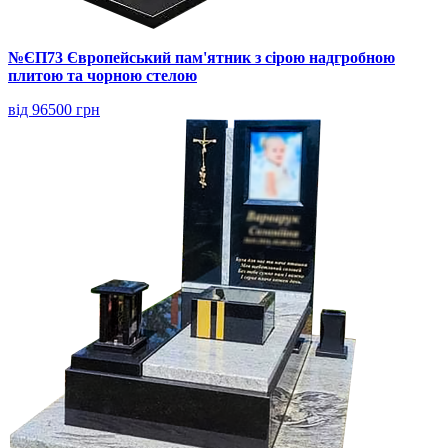
№ЄП73 Європейський пам'ятник з сірою надгробною
плитою та чорною стелою
від 96500 грн