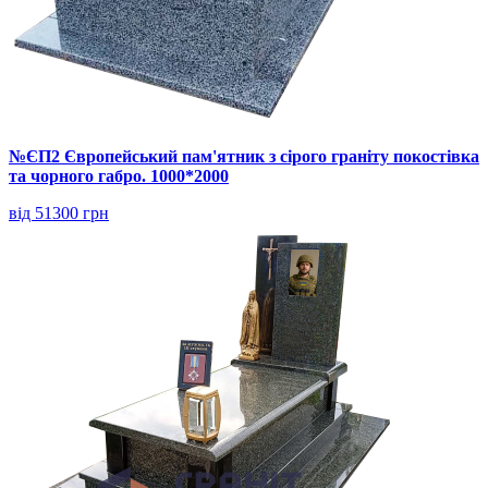
№ЄП2 Європейський пам'ятник з сірого граніту покостівка
та чорного габро. 1000*2000
від 51300 грн