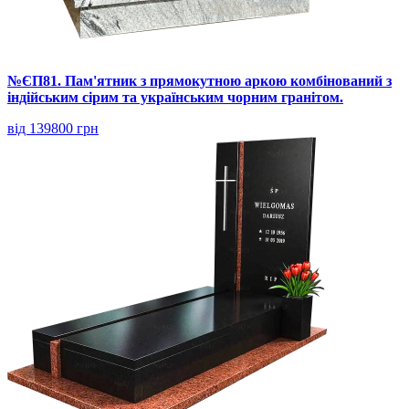
№ЄП81. Пам'ятник з прямокутною аркою комбінований з
індійським сірим та українським чорним гранітом.
від 139800 грн