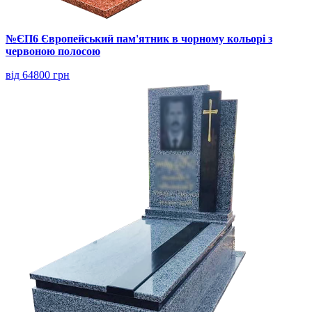
№ЄП6 Європейський пам'ятник в чорному кольорі з
червоною полосою
від 64800 грн