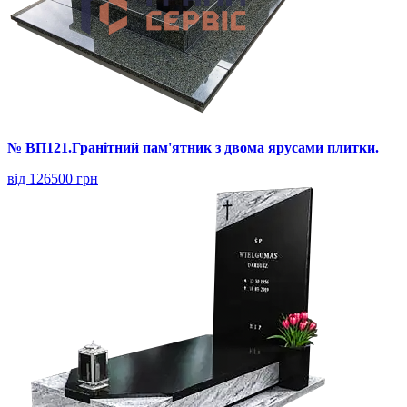
№ ВП121.Гранітний пам'ятник з двома ярусами плитки.
від 126500 грн