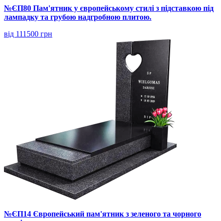
№ЄП80 Пам'ятник у європейському стилі з підставкою під
лампадку та грубою надгробною плитою.
від 111500 грн
№ЄП14 Європейський пам'ятник з зеленого та чорного