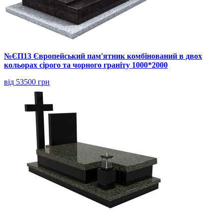
№ЄП13 Європейський пам'ятник комбінований в двох
кольорах сірого та чорного граніту 1000*2000
від 53500 грн