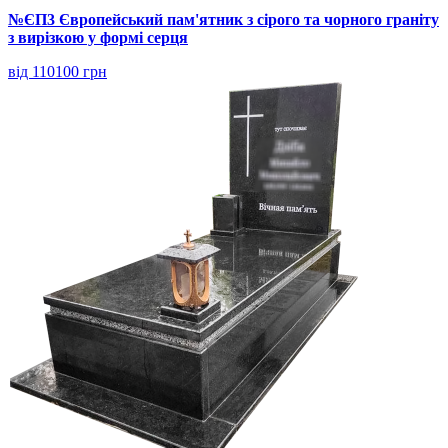
№ЄП3 Європейський пам'ятник з сірого та чорного граніту
з вирізкою у формі серця
від 110100 грн