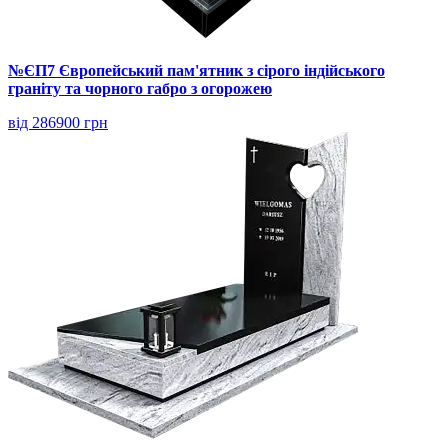
№ЄП7 Європейський пам'ятник з сірого індійського
граніту та чорного габро з огорожею
від 286900 грн