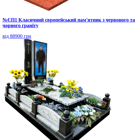
№ЄП1 Класичний європейський пам'ятник з червоного та
чорного граніту
від 88900 грн