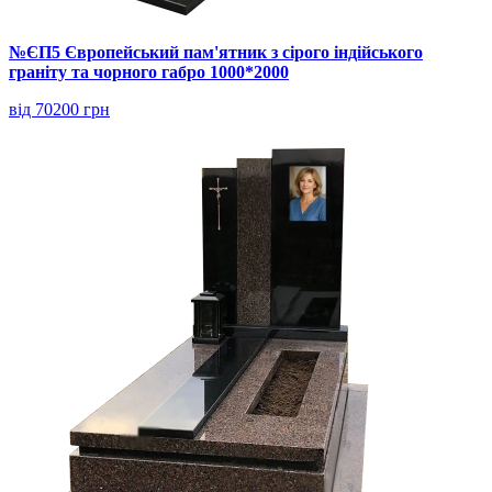
№ЄП5 Європейський пам'ятник з сірого індійського
граніту та чорного габро 1000*2000
від 70200 грн