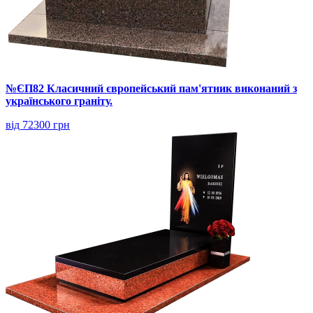
№ЄП82 Класичний європейський пам'ятник виконаний з
українського граніту.
від 72300 грн