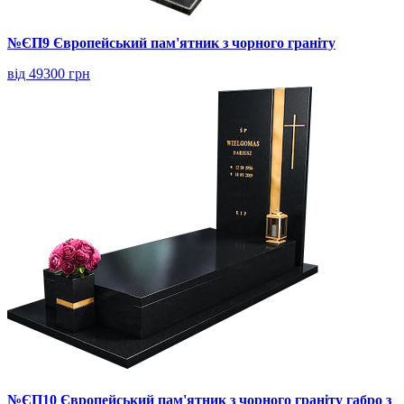
№ЄП9 Європейський пам'ятник з чорного граніту
від 49300 грн
№ЄП10 Європейський пам'ятник з чорного граніту габро з