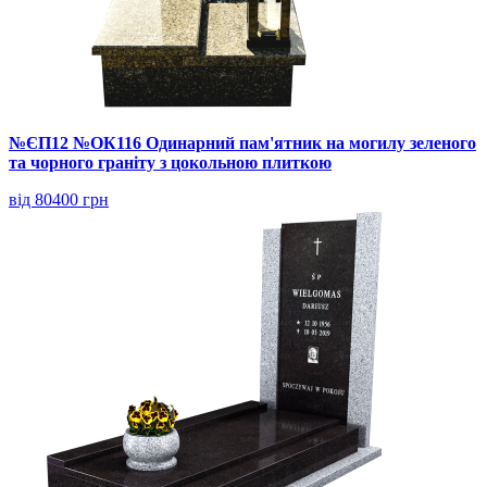
№ЄП12 №ОК116 Одинарний пам'ятник на могилу зеленого
та чорного граніту з цокольною плиткою
від 80400 грн