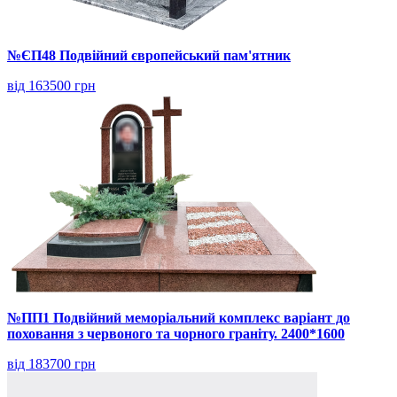
№ЄП48 Подвійний європейський пам'ятник
від 163500 грн
№ПП1 Подвійний меморіальний комплекс варіант до
поховання з червоного та чорного граніту. 2400*1600
від 183700 грн