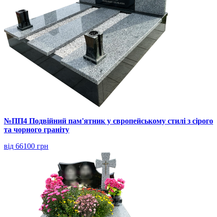
№ПП4 Подвійний пам'ятник у європейському стилі з сірого
та чорного граніту
від 66100 грн