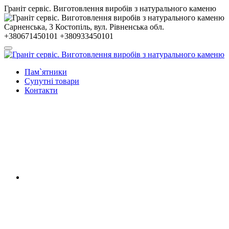
Гранiт сервiс. Виготовлення виробів з натурального каменю
Сарненська, 3
Костопiль, вул. Рiвненська обл.
+380671450101
+380933450101
Пам`ятники
Супутні товари
Контакти