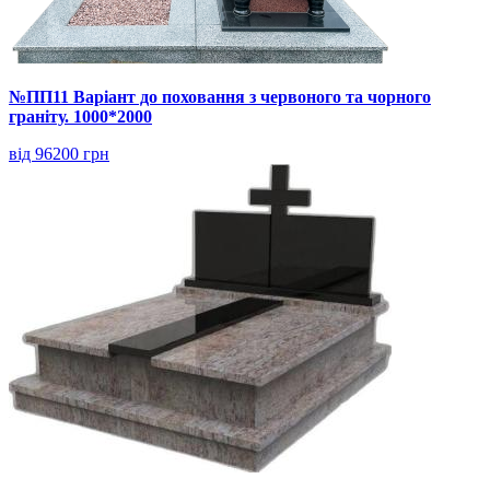
№ПП11 Варіант до поховання з червоного та чорного
граніту. 1000*2000
від 96200 грн