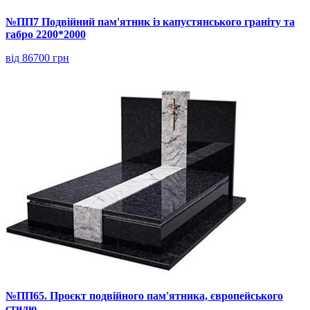
№ПП7 Подвійний пам'ятник із капустянського граніту та
габро 2200*2000
від 86700 грн
№ПП65. Проєкт подвійного пам'ятника, європейського
стилю.