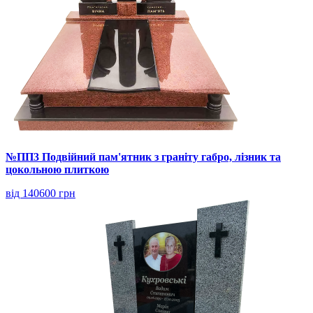
№ПП3 Подвійний пам'ятник з граніту габро, лізник та
цокольною плиткою
від 140600 грн