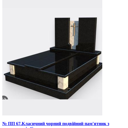
№ ПП 67.Класичний чорний подвійний пам'ятник з