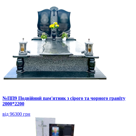
№ПП9 Подвійний пам'ятник з сірого та чорного граніту
2000*2200
від 96300 грн