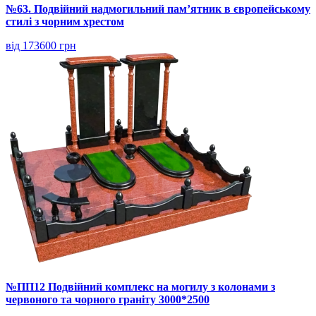
№63. Подвійний надмогильний пам’ятник в європейському
стилі з чорним хрестом
від 173600 грн
№ПП12 Подвійний комплекс на могилу з колонами з
червоного та чорного граніту 3000*2500