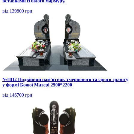
вставками із білого мармуру.
від 139800 грн
№ПП2 Подвійний пам'ятник з червоного та сірого граніту
у формі Божої Матері 2500*2200
від 146700 грн