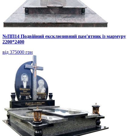
№ПП14 Подвійний ексклюзивний пам'ятник із мармуру
2200*2400
від 375000 грн