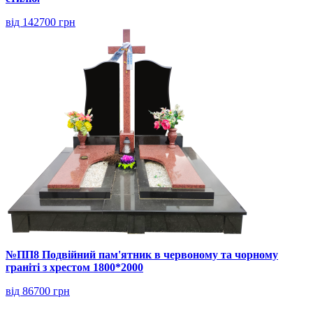
від 142700 грн
№ПП8 Подвійний пам'ятник в червоному та чорному
граніті з хрестом 1800*2000
від 86700 грн