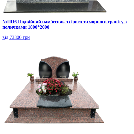
№ПП6 Подвійний пам'ятник з сірого та чорного граніту з
поличками 1800*2000
від 73800 грн