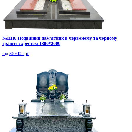
№ПП8 Подвійний пам'ятник в червоному та чорному
граніті з хрестом 1800*2000
від 86700 грн