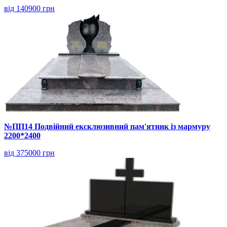
від 140900 грн
№ПП14 Подвійний ексклюзивний пам'ятник із мармуру
2200*2400
від 375000 грн