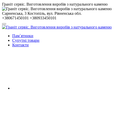
Гранiт сервiс. Виготовлення виробів з натурального каменю
Сарненська, 3
Костопiль, вул. Рiвненська обл.
+380671450101
+380933450101
Пам`ятники
Супутні товари
Контакти