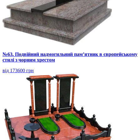
№63. Подвійний надмогильний пам’ятник в європейському
стилі з чорним хрестом
від 173600 грн