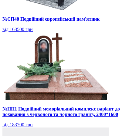
№ЄП48 Подвійний європейський пам'ятник
від 163500 грн
№ПП1 Подвійний меморіальний комплекс варіант до
поховання з червоного та чорного граніту. 2400*1600
від 183700 грн