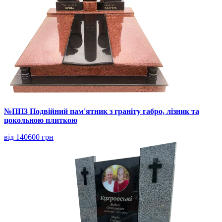
№ПП3 Подвійний пам'ятник з граніту габро, лізник та
цокольною плиткою
від 140600 грн