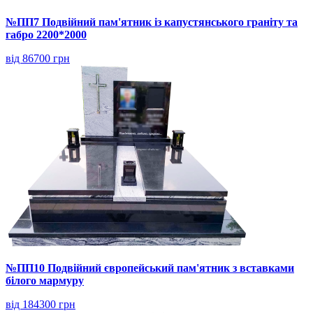
№ПП7 Подвійний пам'ятник із капустянського граніту та
габро 2200*2000
від 86700 грн
№ПП10 Подвійний європейський пам'ятник з вставками
білого мармуру
від 184300 грн