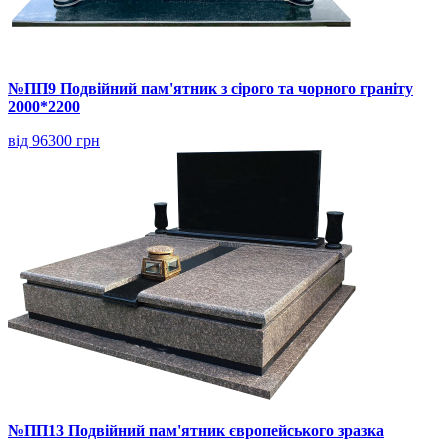
№ПП9 Подвійний пам'ятник з сірого та чорного граніту
2000*2200
від 96300 грн
№ПП13 Подвійний пам'ятник європейського зразка