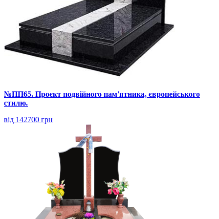
№ПП65. Проєкт подвійного пам'ятника, європейського
стилю.
від 142700 грн