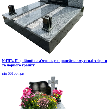
№ПП4 Подвійний пам'ятник у європейському стилі з сірого
та чорного граніту
від 66100 грн