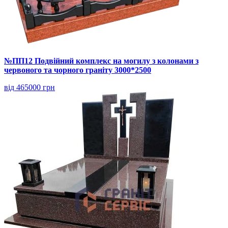
№ПП12 Подвійний комплекс на могилу з колонами з
червоного та чорного граніту 3000*2500
від 465000 грн