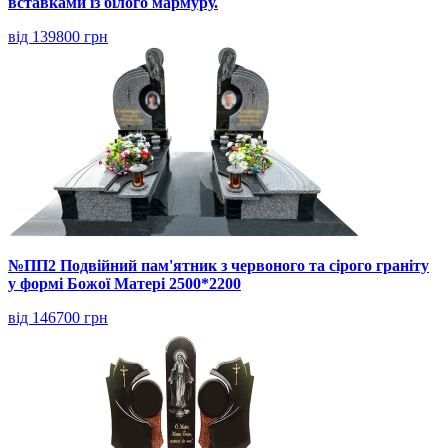
вставками із білого мармуру.
від 139800 грн
№ПП2 Подвійний пам'ятник з червоного та сірого граніту
у формі Божої Матері 2500*2200
від 146700 грн