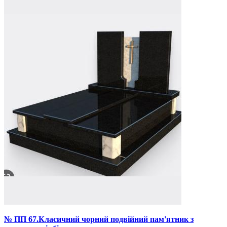
№ ПП 67.Класичний чорний подвійний пам'ятник з