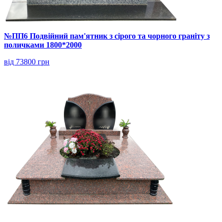
№ПП6 Подвійний пам'ятник з сірого та чорного граніту з
поличками 1800*2000
від 73800 грн