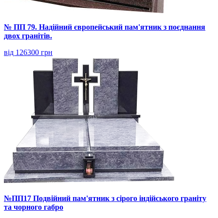
№ ПП 79. Надійний європейський пам'ятник з поєднання
двох гранітів.
від 126300 грн
№ПП17 Подвійний пам'ятник з сірого індійського граніту
та чорного габро