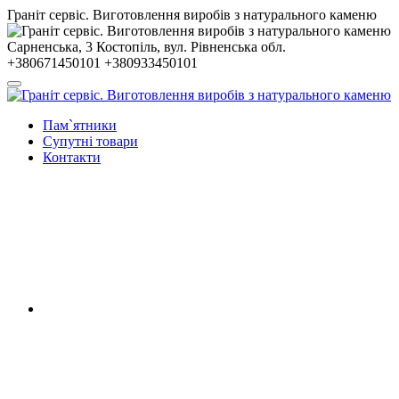
Гранiт сервiс. Виготовлення виробів з натурального каменю
Сарненська, 3
Костопiль, вул. Рiвненська обл.
+380671450101
+380933450101
Пам`ятники
Супутні товари
Контакти