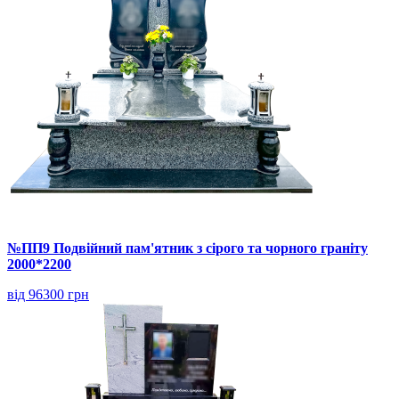
№ПП9 Подвійний пам'ятник з сірого та чорного граніту
2000*2200
від 96300 грн