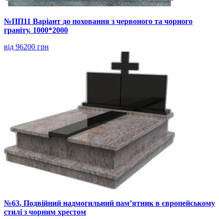
№ПП11 Варіант до поховання з червоного та чорного
граніту. 1000*2000
від 96200 грн
№63. Подвійний надмогильний пам’ятник в європейському
стилі з чорним хрестом