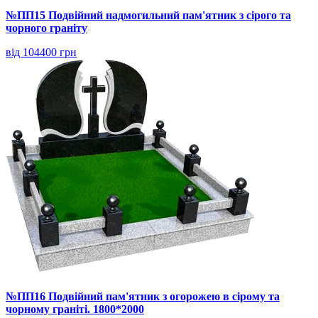
№ПП15 Подвійний надмогильний пам'ятник з сірого та
чорного граніту
від 104400 грн
№ПП16 Подвійний пам'ятник з огорожею в сірому та
чорному граніті. 1800*2000