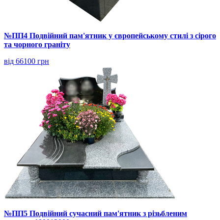
№ПП4 Подвійний пам'ятник у європейському стилі з сірого
та чорного граніту
від 66100 грн
№ПП5 Подвійний сучасний пам'ятник з різьбленим