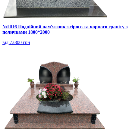
№ПП6 Подвійний пам'ятник з сірого та чорного граніту з
поличками 1800*2000
від 73800 грн