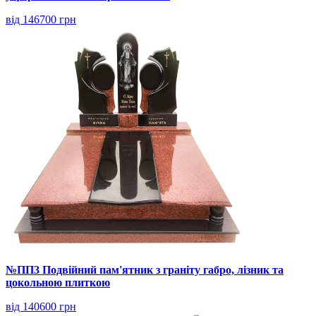
від 146700 грн
№ПП3 Подвійний пам'ятник з граніту габро, лізник та
цокольною плиткою
від 140600 грн