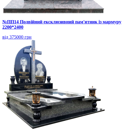
№ПП14 Подвійний ексклюзивний пам'ятник із мармуру
2200*2400
від 375000 грн