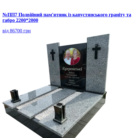
№ПП7 Подвійний пам'ятник із капустянського граніту та
габро 2200*2000
від 86700 грн