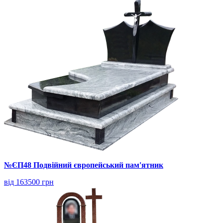
№ЄП48 Подвійний європейський пам'ятник
від 163500 грн