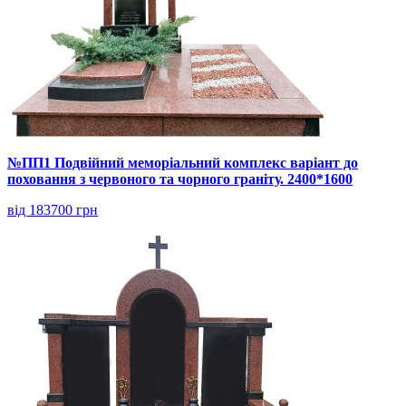
№ПП1 Подвійний меморіальний комплекс варіант до
поховання з червоного та чорного граніту. 2400*1600
від 183700 грн