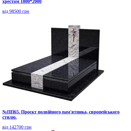
хрестом 1800*2000
від 98500 грн
№ПП65. Проєкт подвійного пам'ятника, європейського
стилю.
від 142700 грн