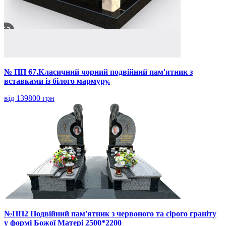
№ ПП 67.Класичний чорний подвійний пам'ятник з
вставками із білого мармуру.
від 139800 грн
№ПП2 Подвійний пам'ятник з червоного та сірого граніту
у формі Божої Матері 2500*2200