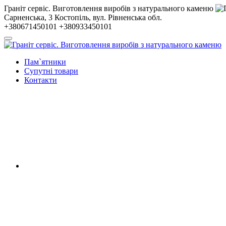
Гранiт сервiс. Виготовлення виробів з натурального каменю
Сарненська, 3
Костопiль, вул. Рiвненська обл.
+380671450101
+380933450101
Пам`ятники
Супутні товари
Контакти