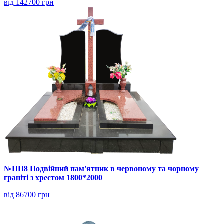
від 142700 грн
№ПП8 Подвійний пам'ятник в червоному та чорному
граніті з хрестом 1800*2000
від 86700 грн