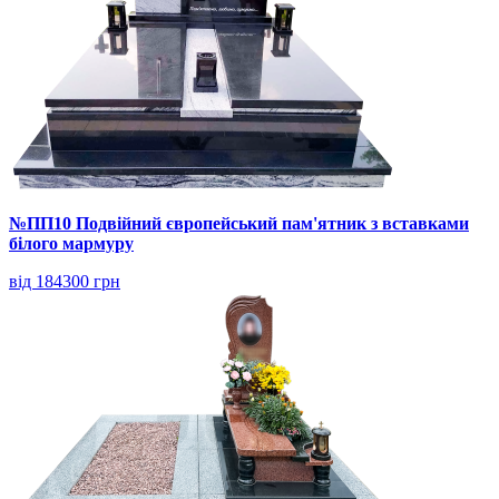
№ПП10 Подвійний європейський пам'ятник з вставками
білого мармуру
від 184300 грн