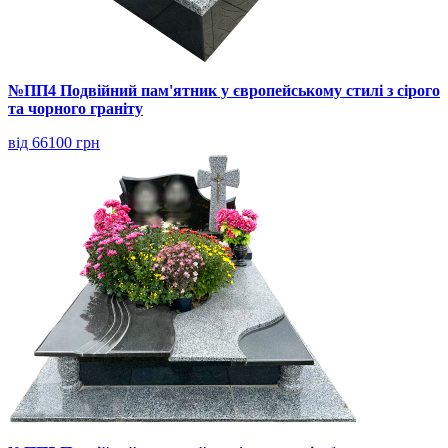
№ПП4 Подвійний пам'ятник у європейському стилі з сірого
та чорного граніту
від 66100 грн