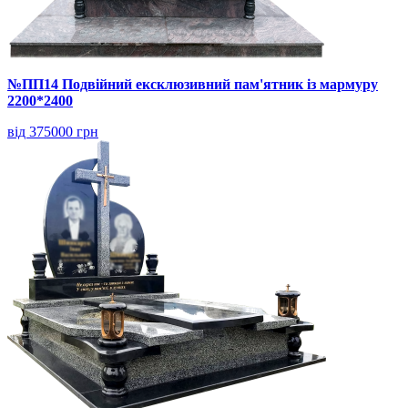
№ПП14 Подвійний ексклюзивний пам'ятник із мармуру
2200*2400
від 375000 грн