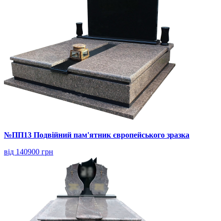
№ПП13 Подвійний пам'ятник європейського зразка
від 140900 грн