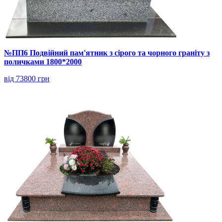
№ПП6 Подвійний пам'ятник з сірого та чорного граніту з
поличками 1800*2000
від 73800 грн