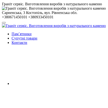
Гранiт сервiс. Виготовлення виробів з натурального каменю
Сарненська, 3
Костопiль, вул. Рiвненська обл.
+380671450101
+380933450101
Пам`ятники
Супутні товари
Контакти