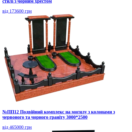
стилі з чорним хрестом
від 173600 грн
№ПП12 Подвійний комплекс на могилу з колонами з
червоного та чорного граніту 3000*2500
від 465000 грн