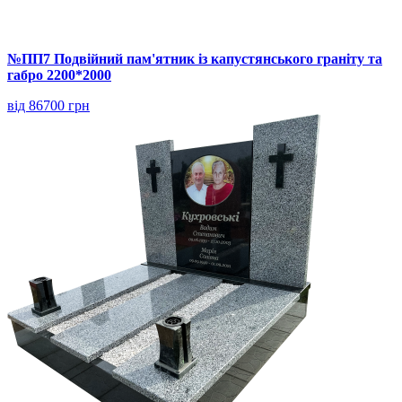
№ПП7 Подвійний пам'ятник із капустянського граніту та
габро 2200*2000
від 86700 грн