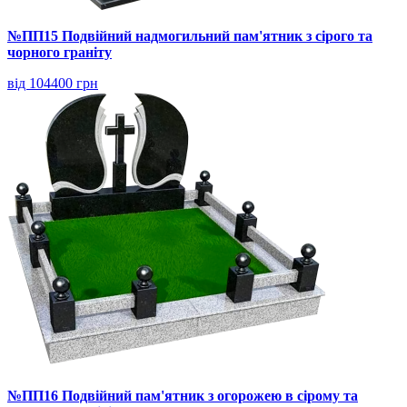
№ПП15 Подвійний надмогильний пам'ятник з сірого та
чорного граніту
від 104400 грн
№ПП16 Подвійний пам'ятник з огорожею в сірому та