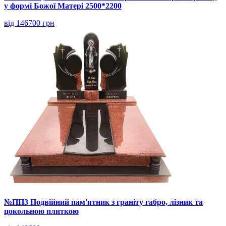
у формі Божої Матері 2500*2200
від 146700 грн
№ПП3 Подвійний пам'ятник з граніту габро, лізник та
цокольною плиткою