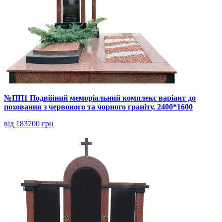
№ПП1 Подвійний меморіальний комплекс варіант до
поховання з червоного та чорного граніту. 2400*1600
від 183700 грн