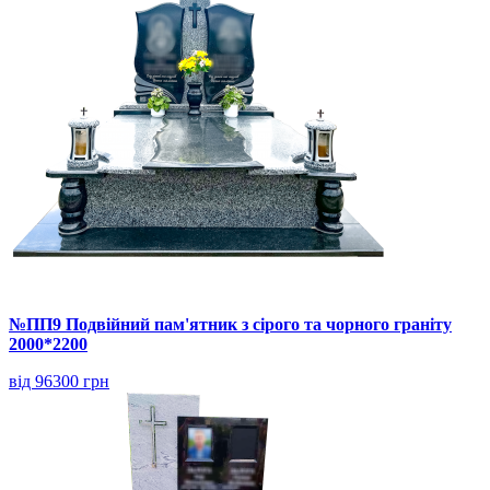
№ПП9 Подвійний пам'ятник з сірого та чорного граніту
2000*2200
від 96300 грн