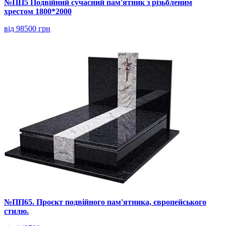
№ПП5 Подвійний сучасний пам'ятник з різьбленим
хрестом 1800*2000
від 98500 грн
№ПП65. Проєкт подвійного пам'ятника, європейського
стилю.