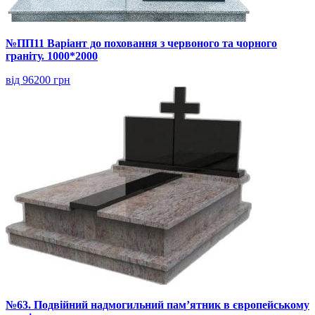
№ПП11 Варіант до поховання з червоного та чорного
граніту. 1000*2000
від 96200 грн
№63. Подвійний надмогильний пам’ятник в європейському