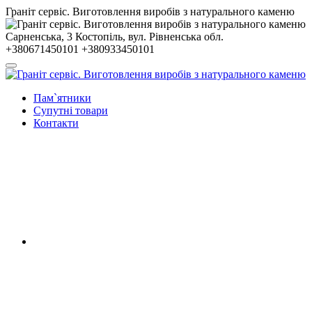
Гранiт сервiс. Виготовлення виробів з натурального каменю
Сарненська, 3
Костопiль, вул. Рiвненська обл.
+380671450101
+380933450101
Пам`ятники
Супутні товари
Контакти