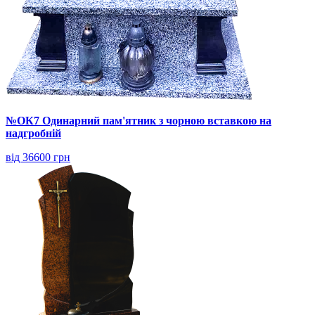
№ОК7 Одинарний пам'ятник з чорною вставкою на
надгробній
від 36600 грн