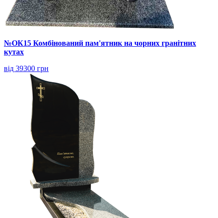
№ОК15 Комбінований пам'ятник на чорних гранітних
кутах
від 39300 грн