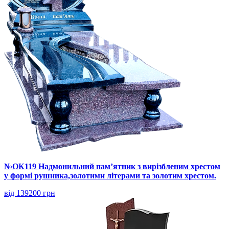
№ОК119 Надмонильний пам’ятник з вирізбленим хрестом
у формі рушника,золотими літерами та золотим хрестом.
від 139200 грн