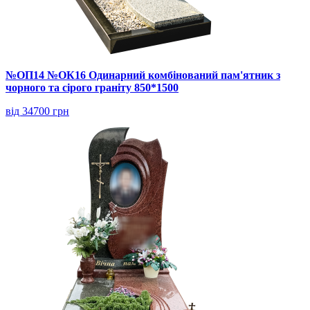
№ОП14 №ОК16 Одинарний комбінований пам'ятник з
чорного та сірого граніту 850*1500
від 34700 грн