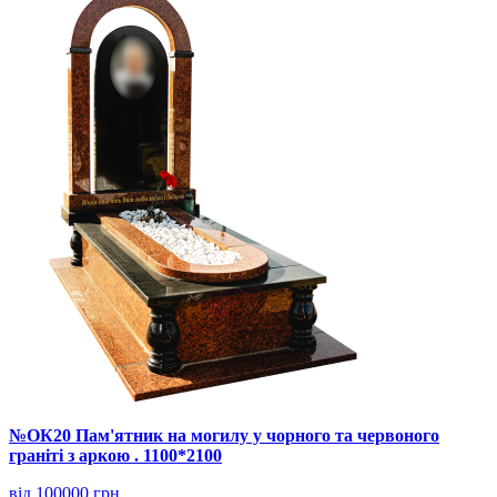
№ОК20 Пам'ятник на могилу у чорного та червоного
граніті з аркою . 1100*2100
від 100000 грн