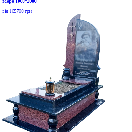
габро 1000*2000
від 165700 грн