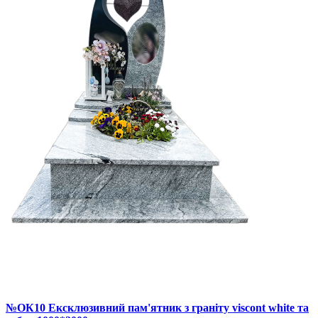
№ОК10 Ексклюзивний пам'ятник з граніту viscont white та