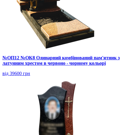
№ОП12 №ОК8 Одинарний комбінований пам'ятник з
латунним хрестом в червоно - чорному кольорі
від 39600 грн