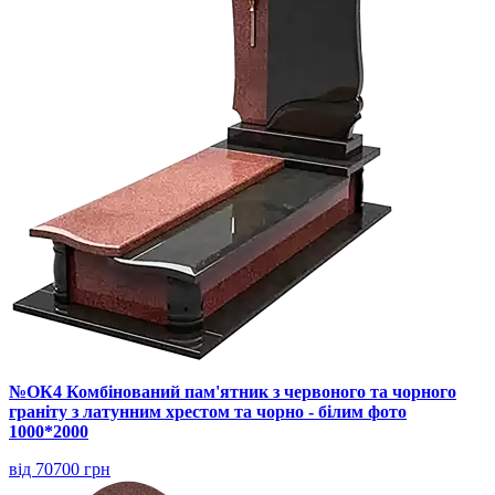
№ОК4 Комбінований пам'ятник з червоного та чорного
граніту з латунним хрестом та чорно - білим фото
1000*2000
від 70700 грн