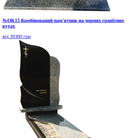
№ОК15 Комбінований пам'ятник на чорних гранітних
кутах
від 39300 грн