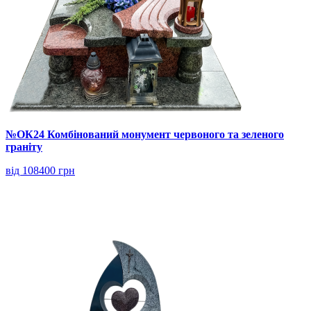
№ОК24 Комбінований монумент червоного та зеленого
граніту
від 108400 грн