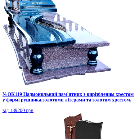
№ОК119 Надмонильний пам’ятник з вирізбленим хрестом
у формі рушника,золотими літерами та золотим хрестом.
від 139200 грн