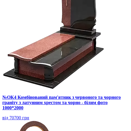
№ОК4 Комбінований пам'ятник з червоного та чорного
граніту з латунним хрестом та чорно - білим фото
1000*2000
від 70700 грн