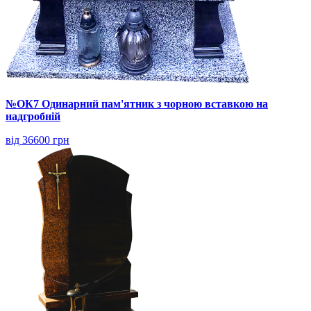
№ОК7 Одинарний пам'ятник з чорною вставкою на
надгробній
від 36600 грн