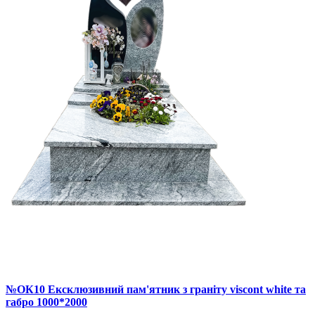
№ОК10 Ексклюзивний пам'ятник з граніту viscont white та
габро 1000*2000