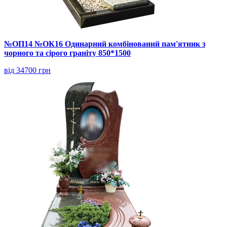
№ОП14 №ОК16 Одинарний комбінований пам'ятник з
чорного та сірого граніту 850*1500
від 34700 грн