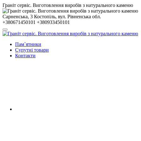
Гранiт сервiс. Виготовлення виробів з натурального каменю
Сарненська, 3
Костопiль, вул. Рiвненська обл.
+380671450101
+380933450101
Пам`ятники
Супутні товари
Контакти