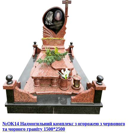
№ОК14 Надмогильний комплекс з огорожею з червоного
та чорного граніту 1500*2500