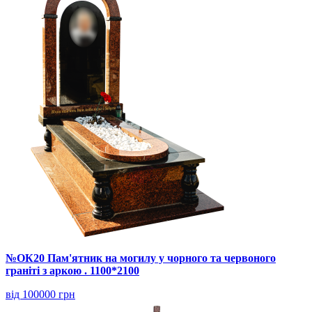
№ОК20 Пам'ятник на могилу у чорного та червоного
граніті з аркою . 1100*2100
від 100000 грн