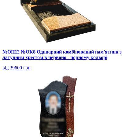
№ОП12 №ОК8 Одинарний комбінований пам'ятник з
латунним хрестом в червоно - чорному кольорі
від 39600 грн