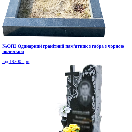
№ОП3 Одинарний гранітний пам'ятник з габра з чорною
поличкою
від 19300 грн