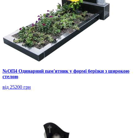
№ОП4 Одинарний пам'ятник у формі берізки з широкою
стелою
від 25200 грн