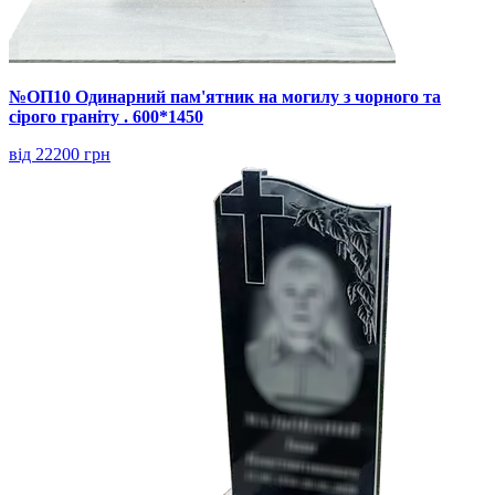
№ОП10 Одинарний пам'ятник на могилу з чорного та
сірого граніту . 600*1450
від 22200 грн