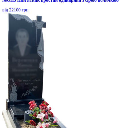
№ОП5 Пам'ятник простий одинарний з сірою поличкою
від 22100 грн