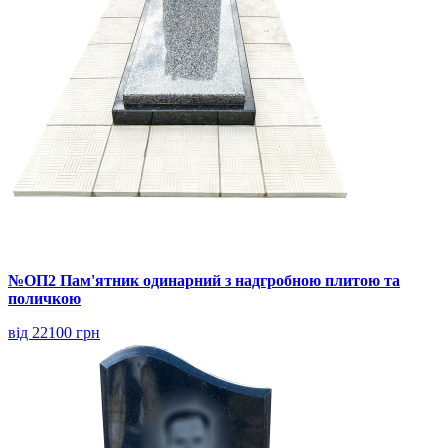
№ОП2 Пам'ятник одинарний з надгробною плитою та
поличкою
від 22100 грн