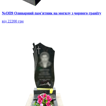
№ОП9 Одинарний пам'ятник на могилу з чорного граніту
від 22200 грн