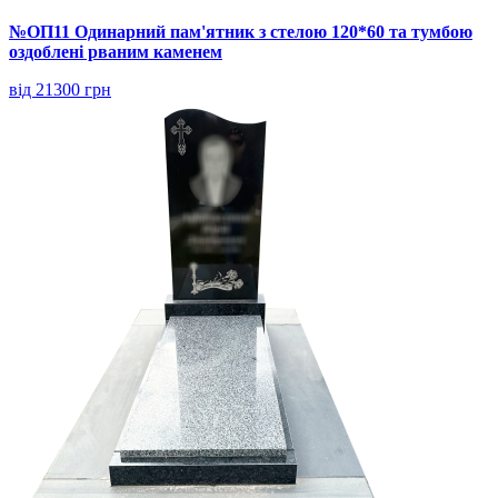
№ОП11 Одинарний пам'ятник з стелою 120*60 та тумбою
оздоблені рваним каменем
від 21300 грн