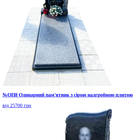
№ОП8 Одинарний пам'ятник з сірою надгробною плитою
від 25700 грн