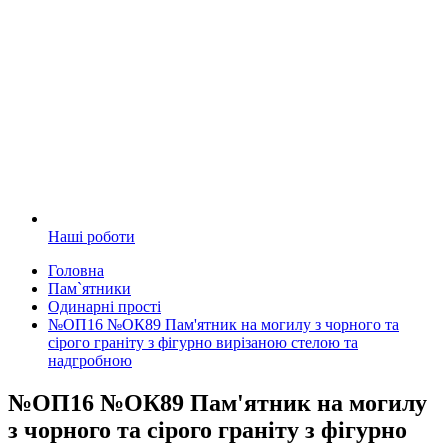
Наші роботи
Головна
Пам`ятники
Одинарні прості
№ОП16 №ОК89 Пам'ятник на могилу з чорного та
сірого граніту з фігурно вирізаною стелою та
надгробною
№ОП16 №ОК89 Пам'ятник на могилу
з чорного та сірого граніту з фігурно