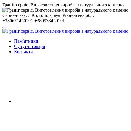
Гранiт сервiс. Виготовлення виробів з натурального каменю
Сарненська, 3
Костопiль, вул. Рiвненська обл.
+380671450101
+380933450101
Пам`ятники
Супутні товари
Контакти