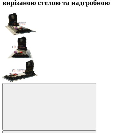
вирізаною стелою та надгробною