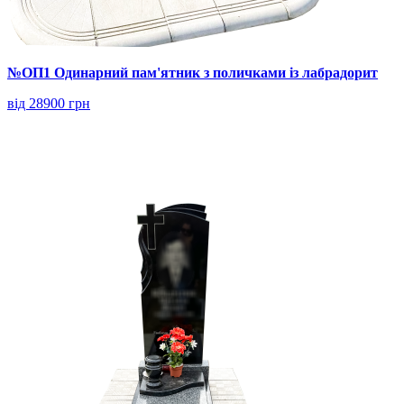
№ОП1 Одинарний пам'ятник з поличками із лабрадорит
від 28900 грн