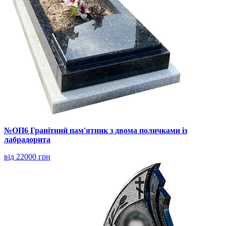
№ОП6 Гранітний пам'ятник з двома поличками із
лабрадорита
від 22000 грн