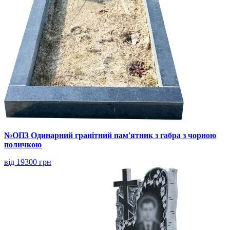
№ОП3 Одинарний гранітний пам'ятник з габра з чорною
поличкою
від 19300 грн