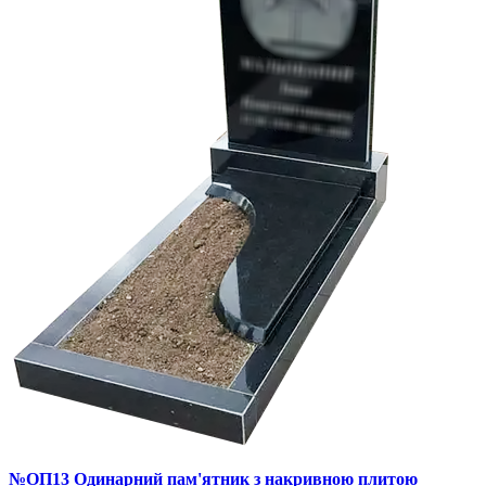
№ОП13 Одинарний пам'ятник з накривною плитою