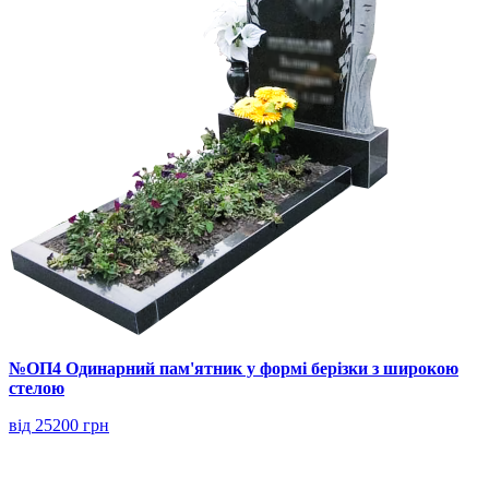
№ОП4 Одинарний пам'ятник у формі берізки з широкою
стелою
від 25200 грн