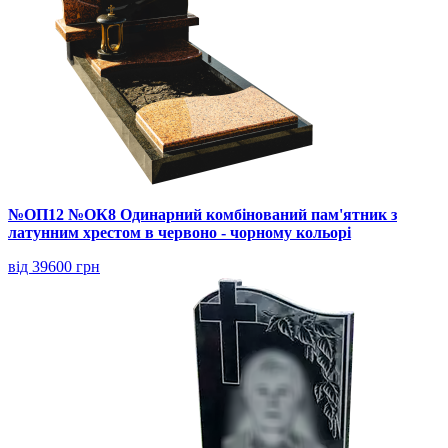
№ОП12 №ОК8 Одинарний комбінований пам'ятник з
латунним хрестом в червоно - чорному кольорі
від 39600 грн