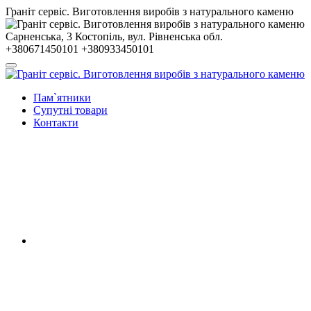
Гранiт сервiс. Виготовлення виробів з натурального каменю
Сарненська, 3
Костопiль, вул. Рiвненська обл.
+380671450101
+380933450101
Пам`ятники
Супутні товари
Контакти