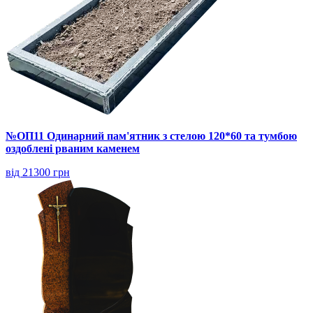
№ОП11 Одинарний пам'ятник з стелою 120*60 та тумбою
оздоблені рваним каменем
від 21300 грн