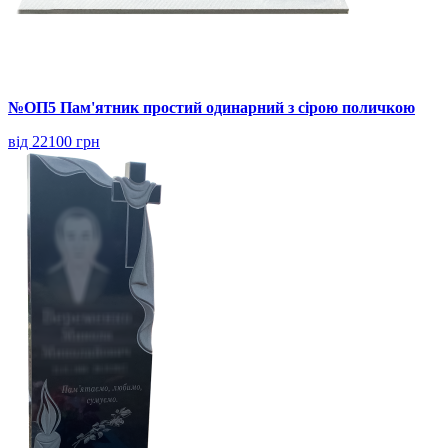
№ОП5 Пам'ятник простий одинарний з сірою поличкою
від 22100 грн