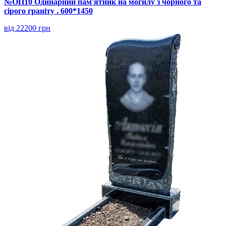
№ОП10 Одинарний пам'ятник на могилу з чорного та
сірого граніту . 600*1450
від 22200 грн