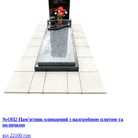
№ОП2 Пам'ятник одинарний з надгробною плитою та
поличкою
від 22100 грн