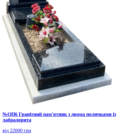
№ОП6 Гранітний пам'ятник з двома поличками із
лабрадорита
від 22000 грн