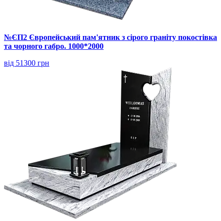
№ЄП2 Європейський пам'ятник з сірого граніту покостівка
та чорного габро. 1000*2000
від 51300 грн