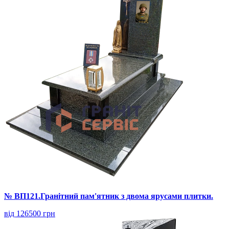
№ ВП121.Гранітний пам'ятник з двома ярусами плитки.
від 126500 грн