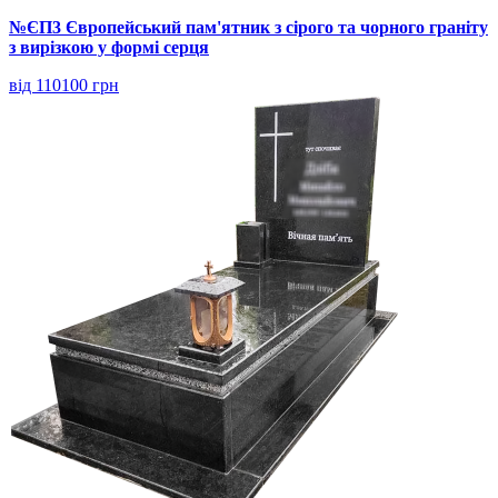
№ЄП3 Європейський пам'ятник з сірого та чорного граніту
з вирізкою у формі серця
від 110100 грн