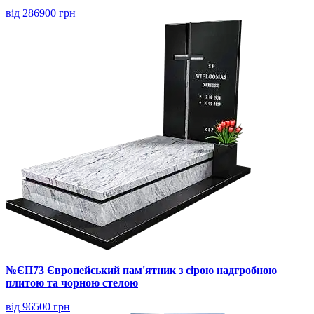
від 286900 грн
№ЄП73 Європейський пам'ятник з сірою надгробною
плитою та чорною стелою
від 96500 грн