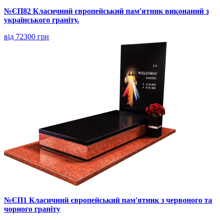
№ЄП82 Класичний європейський пам'ятник виконаний з
українського граніту.
від 72300 грн
№ЄП1 Класичний європейський пам'ятник з червоного та
чорного граніту