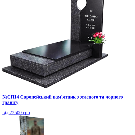
№ЄП14 Європейський пам'ятник з зеленого та чорного
граніту
від 72500 грн