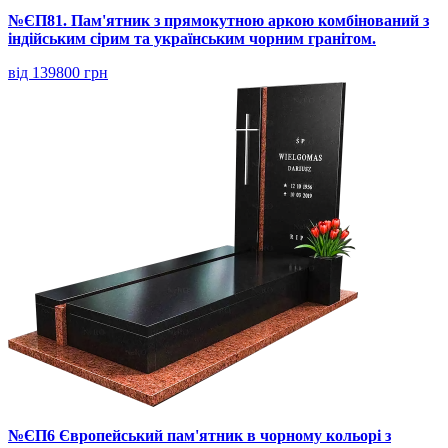
№ЄП81. Пам'ятник з прямокутною аркою комбінований з
індійським сірим та українським чорним гранітом.
від 139800 грн
№ЄП6 Європейський пам'ятник в чорному кольорі з