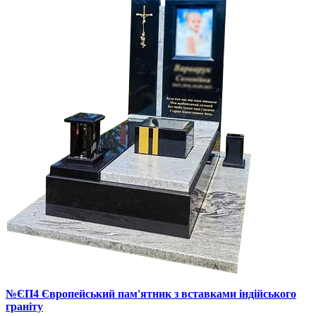
№ЄП4 Європейський пам'ятник з вставками індійського
граніту