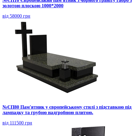
№ЄП10 Європейський пам'ятник з чорного граніту габро з
золотою плоскою 1000*2000
від 58000 грн
№ЄП80 Пам'ятник у європейському стилі з підставкою під
лампадку та грубою надгробною плитою.
від 111500 грн