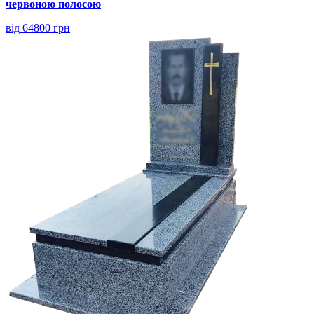
червоною полосою
від 64800 грн