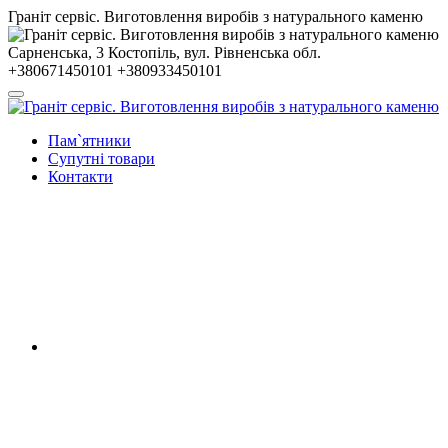
Гранiт сервiс. Виготовлення виробів з натурального каменю
Сарненська, 3
Костопiль, вул. Рiвненська обл.
+380671450101
+380933450101
Пам`ятники
Супутні товари
Контакти