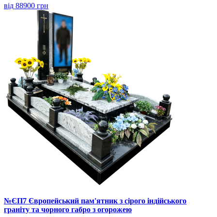
від 88900 грн
№ЄП7 Європейський пам'ятник з сірого індійського
граніту та чорного габро з огорожею