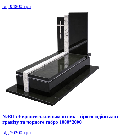
від 94800 грн
№ЄП5 Європейський пам'ятник з сірого індійського
граніту та чорного габро 1000*2000
від 70200 грн