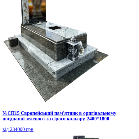
№ЄП15 Європейський пам'ятник в оригінальному
поєднанні зеленого та сірого кольору. 2400*1800
від 234000 грн