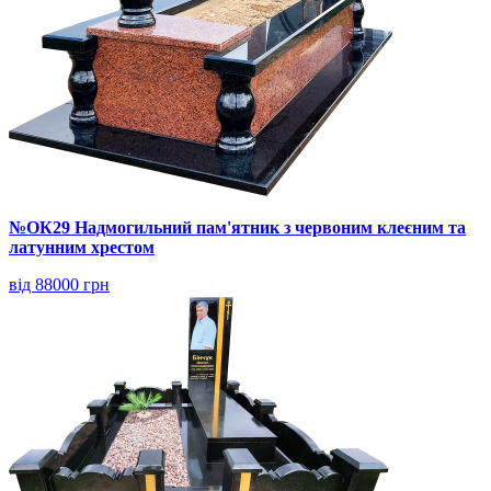
№ОК29 Надмогильний пам'ятник з червоним клеєним та
латунним хрестом
від 88000 грн