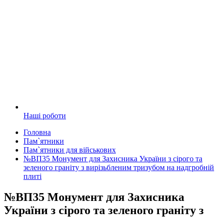
Наші роботи
Головна
Пам`ятники
Пам`ятники для військових
№ВП35 Монумент для Захисника України з сірого та
зеленого граніту з вирізьбленим тризубом на надгробній
плиті
№ВП35 Монумент для Захисника
України з сірого та зеленого граніту з