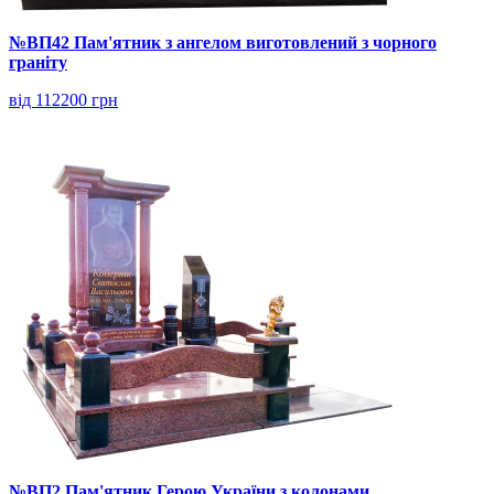
№ВП42 Пам'ятник з ангелом виготовлений з чорного
граніту
від 112200 грн
№ВП2 Пам'ятник Герою України з колонами