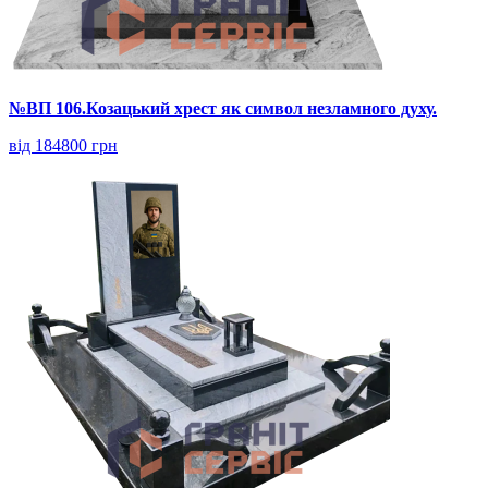
№ВП 106.Козацький хрест як символ незламного духу.
від 184800 грн