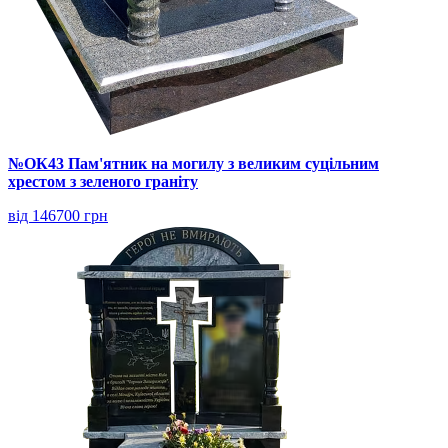
№ОК43 Пам'ятник на могилу з великим суцільним
хрестом з зеленого граніту
від 146700 грн