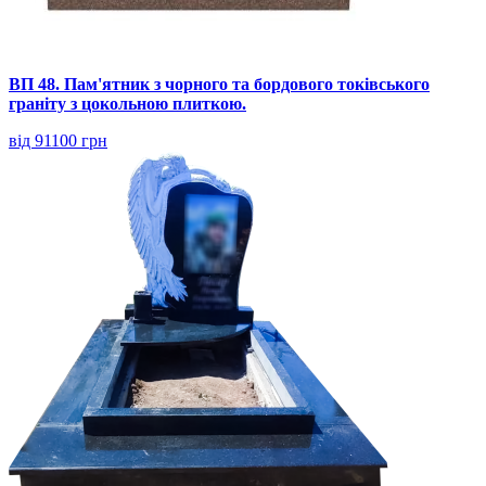
ВП 48. Пам'ятник з чорного та бордового токівського
граніту з цокольною плиткою.
від 91100 грн