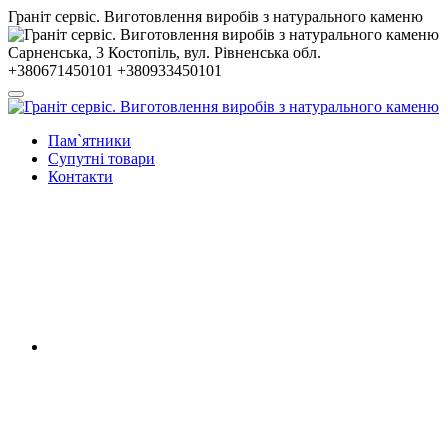
Гранiт сервiс. Виготовлення виробів з натурального каменю
Сарненська, 3
Костопiль, вул. Рiвненська обл.
+380671450101
+380933450101
Пам`ятники
Супутні товари
Контакти