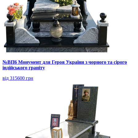
№ВП6 Монумент для Героя України з чорного та сірого
індійського граніту
від 315600 грн