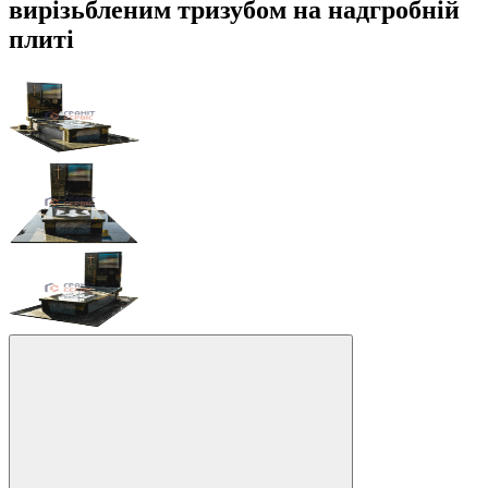
вирізьбленим тризубом на надгробній
плиті