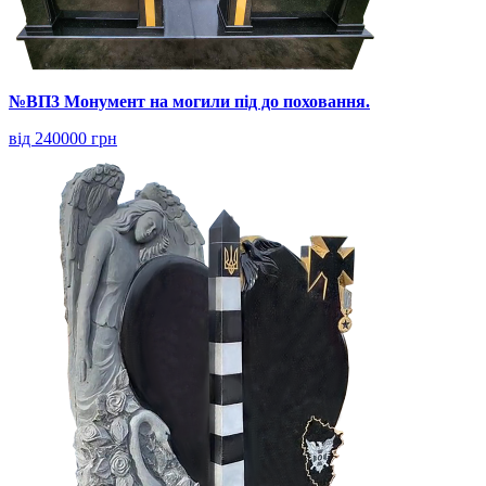
№ВП3 Монумент на могили під до поховання.
від 240000 грн