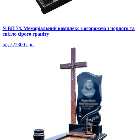
№ВП 74. Меморіальний комплекс з огорожею з чорного та
світло сірого граніту.
від 222300 грн