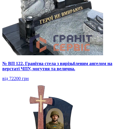
№ ВП 122. Гранітна стела з вирізьбленим ангелом на
верстаті ЧПУ, могутня та велична.
від 72200 грн